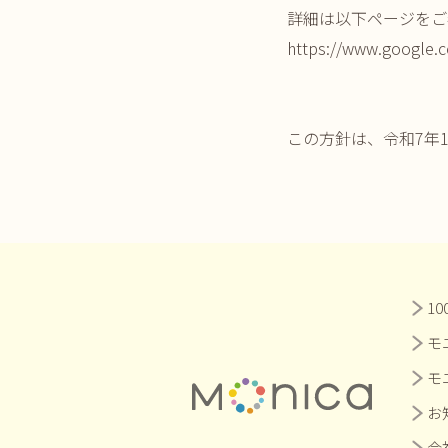
詳細は以下ページをご
https://www.google.co
この方針は、令和7年
1
モ
モ
お
会