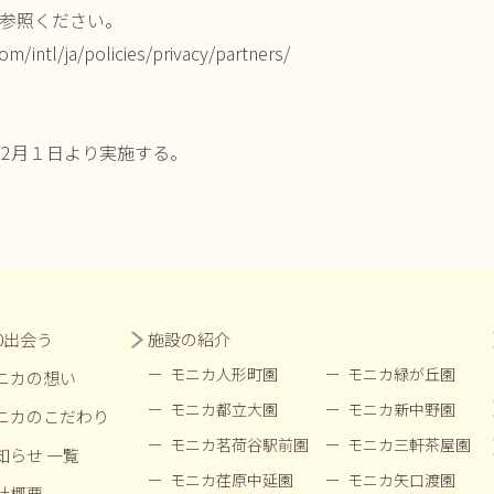
参照ください。
m/intl/ja/policies/privacy/partners/
12月１日より実施する。
00出会う
施設の紹介
モニカ人形町園
モニカ緑が丘園
ニカの想い
モニカ都立大園
モニカ新中野園
ニカのこだわり
モニカ茗荷谷駅前園
モニカ三軒茶屋園
知らせ 一覧
モニカ荏原中延園
モニカ矢口渡園
社概要