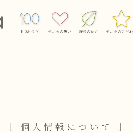
100出会う
モニカの想い
施設の紹介
モニカのこだわ
［ 個人情報について ］