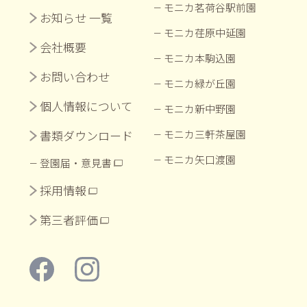
モニカ茗荷谷駅前園
お知らせ 一覧
モニカ荏原中延園
会社概要
モニカ本駒込園
お問い合わせ
モニカ緑が丘園
個人情報について
モニカ新中野園
書類ダウンロード
モニカ三軒茶屋園
モニカ矢口渡園
登園届・意見書
採用情報
第三者評価