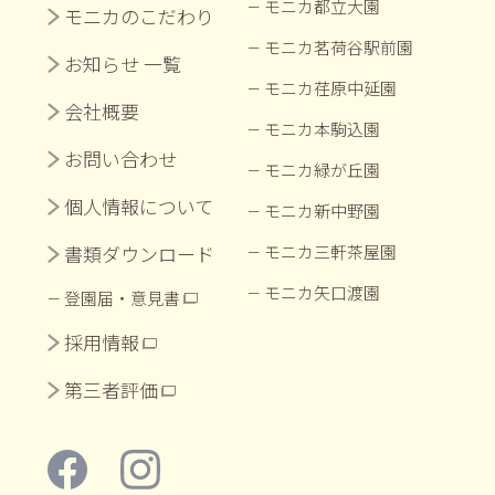
モニカ都立大園
モニカのこだわり
モニカ茗荷谷駅前園
お知らせ 一覧
モニカ荏原中延園
会社概要
モニカ本駒込園
お問い合わせ
モニカ緑が丘園
個人情報について
モニカ新中野園
書類ダウンロード
モニカ三軒茶屋園
モニカ矢口渡園
登園届・意見書
採用情報
第三者評価