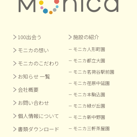
100出会う
施設の紹介
モニカ人形町園
モニカの想い
モニカ都立大園
モニカのこだわり
モニカ茗荷谷駅前園
お知らせ 一覧
モニカ荏原中延園
会社概要
モニカ本駒込園
お問い合わせ
モニカ緑が丘園
個人情報について
モニカ新中野園
書類ダウンロード
モニカ三軒茶屋園