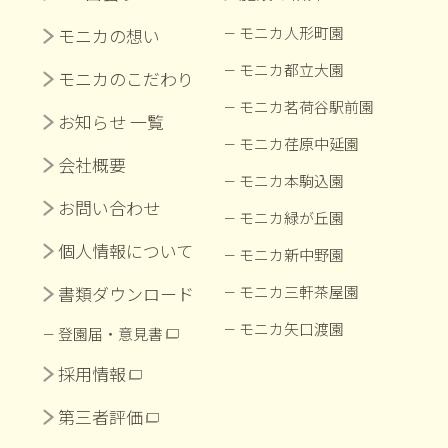
モニカ人形町園
モニカの想い
モニカ都立大園
モニカのこだわり
モニカ茗荷谷駅前園
お知らせ 一覧
モニカ荏原中延園
会社概要
モニカ本駒込園
お問い合わせ
モニカ緑が丘園
個人情報について
モニカ新中野園
書類ダウンロード
モニカ三軒茶屋園
モニカ矢口渡園
登園届・意見書
採用情報
第三者評価