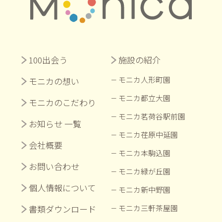
100出会う
施設の紹介
モニカ人形町園
モニカの想い
モニカ都立大園
モニカのこだわり
モニカ茗荷谷駅前園
お知らせ 一覧
モニカ荏原中延園
会社概要
モニカ本駒込園
お問い合わせ
モニカ緑が丘園
個人情報について
モニカ新中野園
書類ダウンロード
モニカ三軒茶屋園