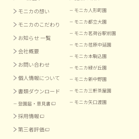
モニカ人形町園
モニカの想い
モニカ都立大園
モニカのこだわり
モニカ茗荷谷駅前園
お知らせ 一覧
モニカ荏原中延園
会社概要
モニカ本駒込園
お問い合わせ
モニカ緑が丘園
個人情報について
モニカ新中野園
書類ダウンロード
モニカ三軒茶屋園
モニカ矢口渡園
登園届・意見書
採用情報
第三者評価