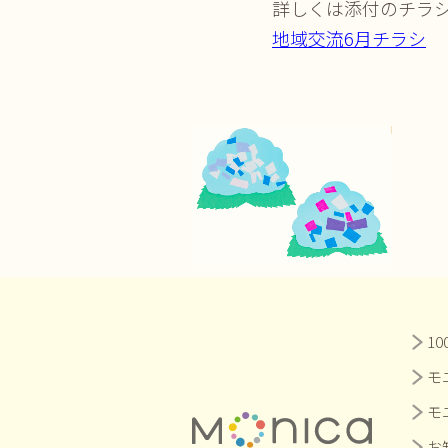
詳しくは添付のチラ
地域交流6月チラシ
1
モ
モ
お