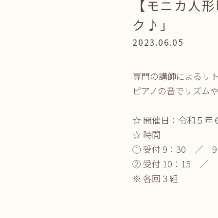
【モニカ人形
ク♪」
2023.06.05
専門の講師によるリ
ピアノの音でリズム
☆ 開催日：令和５年
☆ 時間
① 受付 9：30 ／ 
② 受付 10：15 ／
※ 各回３組