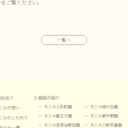
シをご覧ください。
一覧へ
00出会う
施設の紹介
モニカ人形町園
モニカ緑が丘園
ニカの想い
モニカ都立大園
モニカ新中野園
ニカのこだわり
モニカ茗荷谷駅前園
モニカ三軒茶屋園
知らせ 一覧