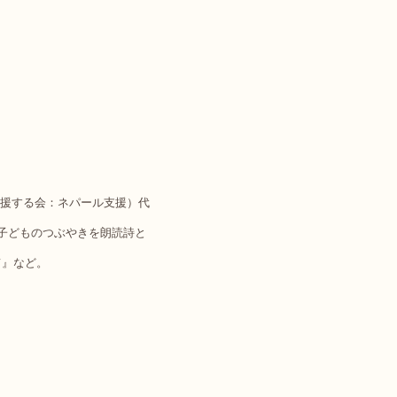
援する会：ネパール支援）代
、子どものつぶやきを朗読詩と
て』など。