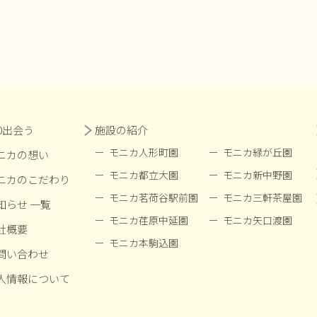
00出会う
施設の紹介
モニカ人形町園
モニカ緑が丘園
ニカの想い
モニカ都立大園
モニカ新中野園
ニカのこだわり
モニカ茗荷谷駅前園
モニカ三軒茶屋園
知らせ 一覧
モニカ荏原中延園
モニカ矢口渡園
社概要
モニカ本駒込園
問い合わせ
人情報について