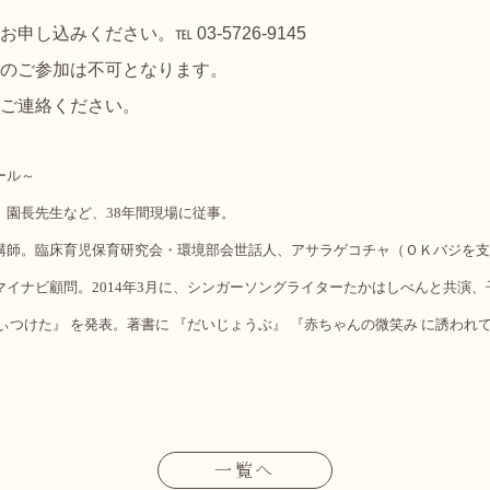
込みください。℡ 03-5726-9145
ご参加は不可となります。
ご連絡ください。
ール～
、園長先生など、38年間現場に従事。
講師。臨床育児保育研究会・環境部会世話人、アサラゲコチャ（ＯＫバジを支
イナビ顧問。2014年3月に、シンガーソングライターたかはしべんと共演
ぃつけた』 を発表。著書に 『だいじょうぶ』 『赤ちゃんの微笑み に誘われ
一覧へ