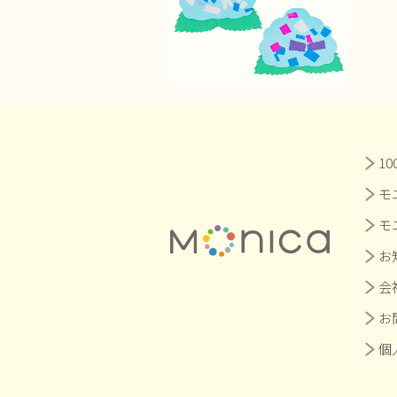
1
モ
モ
お
会
お
個