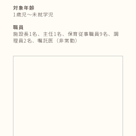
対
象
年
齢
1歳児～未就学児
職
員
施設長1名、主任1名、保育従事職員9名、調
理員2名、嘱託医（非常勤）