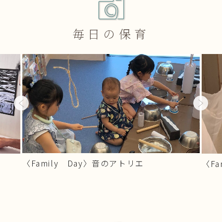
毎日の保育
Previous
Next
〈Family Day〉音のアトリエ
〈Fa