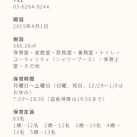
03-6264-9244
開
設
2015年4月1日
施
設
560.36㎡
保育室・遊戯室・医務室・事務室・トイレ・
ユーティリティ（シャワーブース）・保育士
室・その他
保
育
時
間
月曜日～土曜日（日曜、祝日、12/29～1/3は
お休み）
7:30～18:30（延長保育は19:30まで）
保
育
定
員
63名
1歳…12名 2歳…12名 3歳…13名 4歳…
13名 5歳…13名