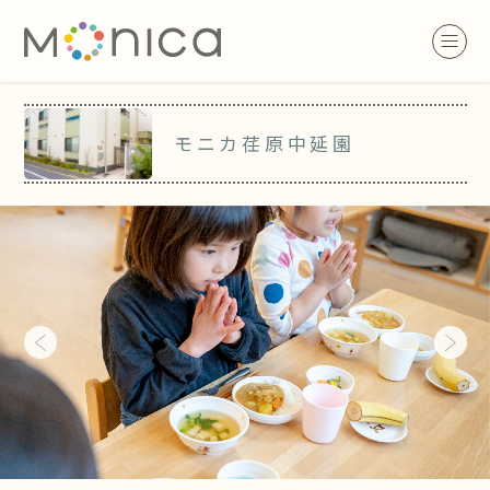
モニカ荏原中延園
Previous
Next