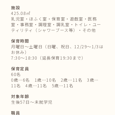
施
設
425.08㎡
乳児室・ほふく室・保育室・遊戯室・医務
室・事務室・調理室・調乳室・トイレ・ユー
ティリティ（シャワーブース等）・その他
保
育
時
間
月曜日～土曜日（日曜、祝日、12/29～1/3は
お休み）
7:30～18:30（延長保育19:30まで）
保
育
定
員
60名
0歳…6名 1歳…10名 2歳…11名 3歳…
11名 4歳…11名 5歳…11名
対
象
年
齢
生後57日～未就学児
職
員