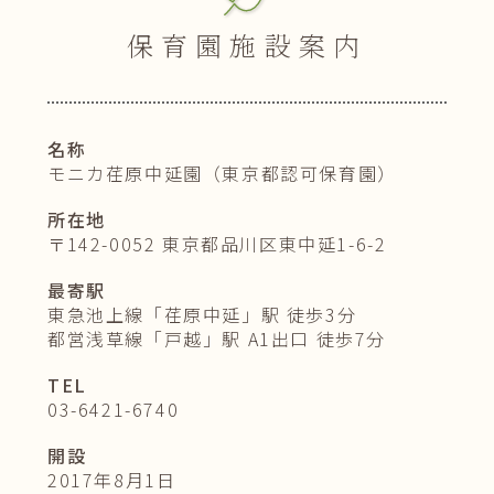
保育園施設案内
名
称
モニカ荏原中延園（東京都認可保育園）
所
在
地
〒142-0052 東京都品川区東中延1-6-2
最
寄
駅
東急池上線「荏原中延」駅 徒歩3分
都営浅草線「戸越」駅 A1出口 徒歩7分
T
E
L
03-6421-6740
開
設
2017年8月1日