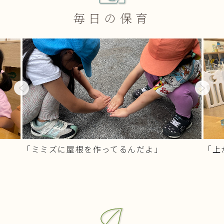
毎日の保育
Previous
Next
「ミミズに屋根を作ってるんだよ」
「上