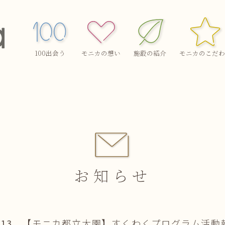
100出会う
モニカの想い
施設の紹介
モニカのこだわ
お知らせ
.13
【モニカ都立大園】すくわくプログラム活動